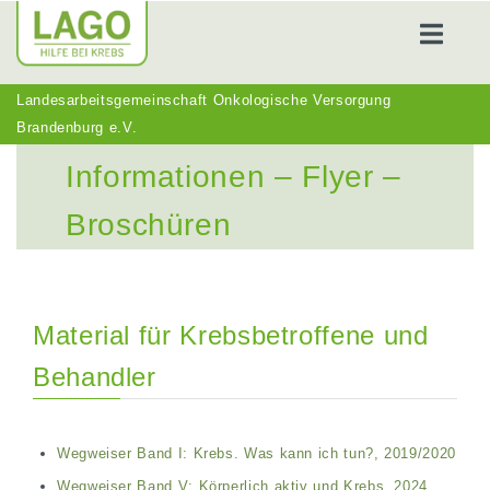
Landesarbeitsgemeinschaft Onkologische Versorgung
WER WIR SIND
Brandenburg e.V.
WAS WIR TUN
Informationen – Flyer –
TERMINE
Broschüren
AKTUELLES
Material für Krebsbetroffene und
Behandler
Wegweiser Band I: Krebs. Was kann ich tun?, 2019/2020
Wegweiser Band V: Körperlich aktiv und Krebs, 2024